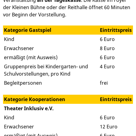
Veranstaltung
an der Tageskasse
. Die Kasse im Foyer
der Kleinen Bühne oder der Reithalle öffnet 60 Minuten
vor Beginn der Vorstellung.
Kategorie Gastspiel
Eintrittspreis
Kind
6 Euro
Erwachsener
8 Euro
ermäßigt (mit Ausweis)
6 Euro
Gruppenpreis bei Kindergarten- und
4 Euro
Schulvorstellungen, pro Kind
Begleitpersonen
frei
Kategorie Kooperationen
Eintrittspreis
Theater Inklusiv e.V.
Kind
6 Euro
Erwachsener
12 Euro
ermäßigt (mit Ausweis)
6 Euro